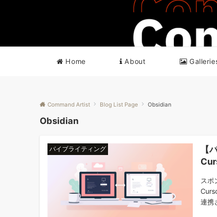
Home
About
Gallerie
Command Artist
Blog List Page
Obsidian
Obsidian
【バ
バイブライティング
Cu
スポ
Cur
連携