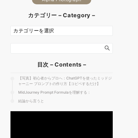
カテゴリー – Category –
カ
テ
ゴ
リ
ー
–
目次 – Contents –
Category
–
【写真】初心者からプロへ：ChatGPTを使ったミッドジ
ャーニー プロンプトの作り方【コピペするだけ】
MidJourney Prompt Formulaを理解する：
結論から言うと